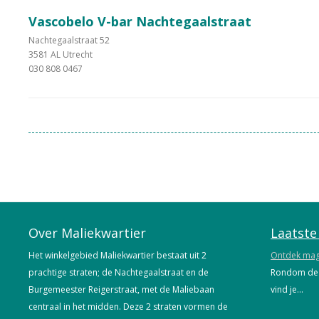
Vascobelo V-bar Nachtegaalstraat
Nachtegaalstraat 52
3581 AL Utrecht
030 808 0467
Over Maliekwartier
Laatste
Het winkelgebied Maliekwartier bestaat uit 2
Ontdek magi
prachtige straten; de Nachtegaalstraat en de
Rondom de M
Burgemeester Reigerstraat, met de Maliebaan
vind je...
centraal in het midden. Deze 2 straten vormen de