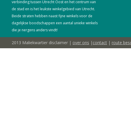
verbinding tussen Utrecht Oost en het centrum van
de stad en is het leukste winkelgebied van Utrecht.
Beide straten hebben naast fijne winkels voor de
dagelijkse boodschappen een aantal unieke winkels
die je nergens anders vindt!
2013 Maliekwartier disclaimer |
over ons
|
contact
|
route besc