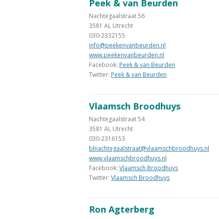
Peek & van Beurden
Nachtegaalstraat 56
3581 AL Utrecht
030-2332155
info@peekenvanbeurden.nl
www.peekenvanbeurden.nl
Facebook:
Peek & van Beurden
Twitter:
Peek & van Beurden
Vlaamsch Broodhuys
Nachtegaalstraat 54
3581 AL Utrecht
030-2316153
blnachtegaalstraat@vlaamschbroodhuys.nl
www.vlaamschbroodhuys.nl
Facebook:
Vlaamsch Broodhuys
Twitter:
Vlaamsch Broodhuys
Ron Agterberg