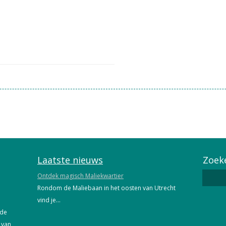
Laatste nieuws
Zoek
Ontdek magisch Maliekwartier
Zoeken
Rondom de Maliebaan in het oosten van Utrecht
vind je...
 de
 van