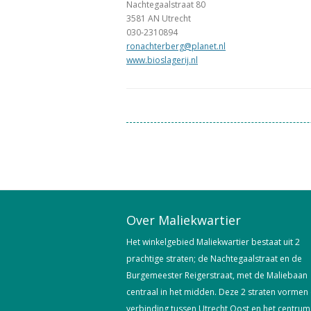
Nachtegaalstraat 80
3581 AN Utrecht
030-2310894
ronachterberg@planet.nl
www.bioslagerij.nl
Over Maliekwartier
Het winkelgebied Maliekwartier bestaat uit 2
prachtige straten; de Nachtegaalstraat en de
Burgemeester Reigerstraat, met de Maliebaan
centraal in het midden. Deze 2 straten vormen
verbinding tussen Utrecht Oost en het centrum